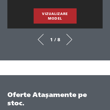
lui
raț
VIZUALIZARE
MODEL
1 / 8
Oferte Atașamente pe
stoc.