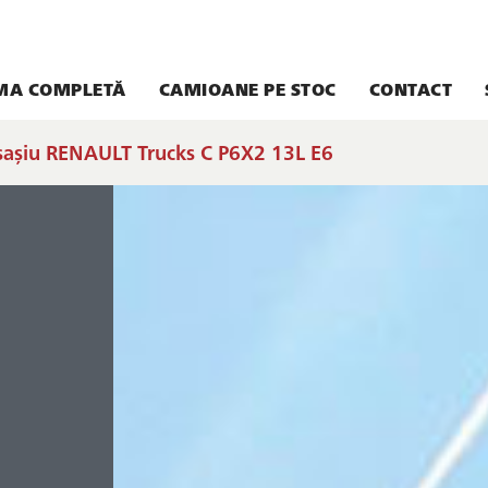
MA COMPLETĂ
CAMIOANE PE STOC
CONTACT
sașiu RENAULT Trucks C P6X2 13L E6