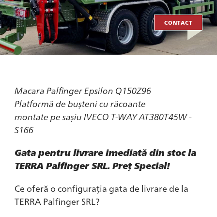
CONTACT
Macara Palfinger Epsilon Q150Z96
Platformă de bușteni cu răcoante
montate pe sașiu IVECO T-WAY AT380T45W -
S166
Gata pentru livrare imediată din stoc la
TERRA Palfinger SRL. Preț Special!
Ce oferă o configurația gata de livrare de la
TERRA Palfinger SRL?