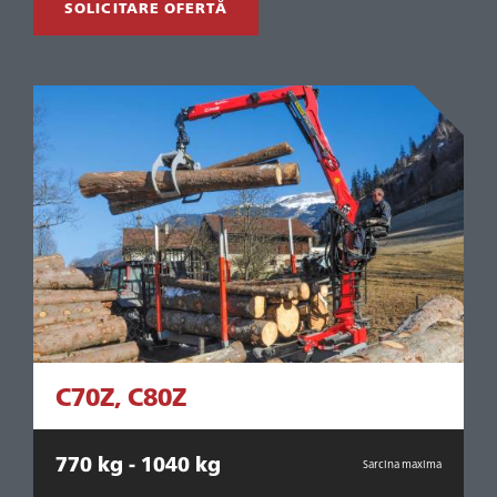
SOLICITARE OFERTĂ
C70Z, C80Z
770 kg - 1040 kg
ma
Sarcina maxima
9