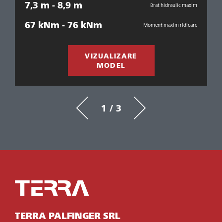
7,3 m - 8,9 m
xim
Brat hidraulic maxim
7
67 kNm - 76 kNm
Moment maxim ridicare
re
9
VIZUALIZARE
MODEL
1 / 3
TERRA PALFINGER SRL