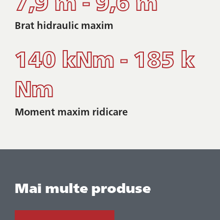
7,9 m - 9,6 m
Brat hidraulic maxim
140 kNm - 185 k
Nm
Moment maxim ridicare
Mai multe produse