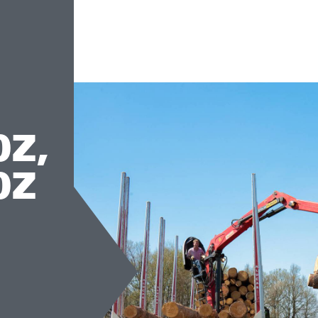
0Z,
0Z