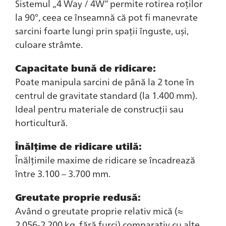
Sistemul „4 Way / 4W” permite rotirea roților
la 90°, ceea ce înseamnă că pot fi manevrate
sarcini foarte lungi prin spații înguste, uși,
culoare strâmte.
Capacitate bună de ridicare:
Poate manipula sarcini de până la 2 tone în
centrul de gravitate standard (la 1.400 mm).
Ideal pentru materiale de construcții sau
horticultură.
Înălțime de ridicare utilă:
Înălțimile maxime de ridicare se încadrează
între 3.100 – 3.700 mm.
Greutate proprie redusă:
Având o greutate proprie relativ mică (≈
2,056‑2,200 kg, fără furci) comparativ cu alte