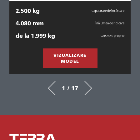
2.500 kg
1
are
Capacitate de încărcare
4.080 mm
are
Înălțimea de ridicare
de la 1.999 kg
d
rie
Greutate proprie
VIZUALIZARE
MODEL
1 / 17