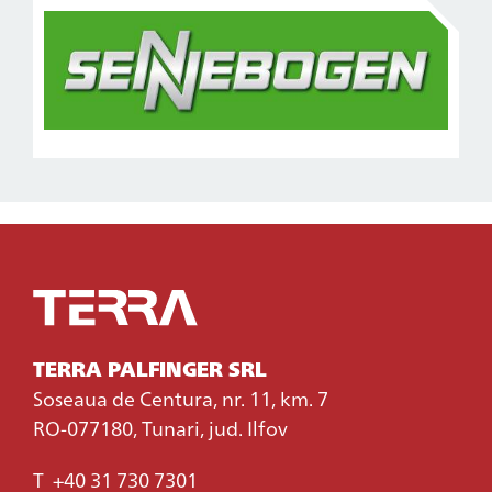
TERRA PALFINGER SRL
Soseaua de Centura, nr. 11, km. 7
RO-077180, Tunari, jud. Ilfov
T
+40 31 730 7301