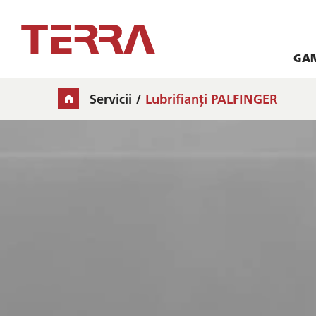
GA
Servicii
Lubrifianți PALFINGER