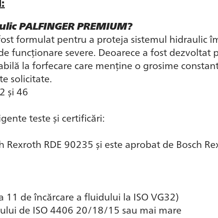
:
raulic PALFINGER PREMIUM?
t formulat pentru a proteja sistemul hidraulic îm
ii de funcționare severe. Deoarece a fost dezvoltat 
cabilă la forfecare care menține o grosime constant
 solicitate.
2 și 46
ente teste și certificări:
ch Rexroth RDE 90235 și este aprobat de Bosch Rexro
a 11 de încărcare a fluidului la ISO VG32)
eiului de ISO 4406 20/18/15 sau mai mare