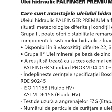
Ulei hidraulic PALFINGER PREMIUM
Care sunt avantajele uleiului hid
Uleiul hidraulic PALFINGER PREMIUM a fos
situații meteorologice diferite și condiț
Grupa II, poate oferi o stabilitate remar
componentele sistemelor hidraulice foarte
• Disponibil în 3 vâscozități diferite 22, 3
• Grupa II* Ulei mineral pe bază de zinc
• A reușit să treacă cu succes cele mai exig
- PALFINGER Standard PNORM 04.01.03
- Îndeplinește cerințele specificației Bos
RDE 90245
- ISO 11158 (Fluide HV)
- ASTM D6158 (Fluide HV)
- Test de uzură a angrenajelor FZG (Etap
- Numărul de particule de curățare a ul