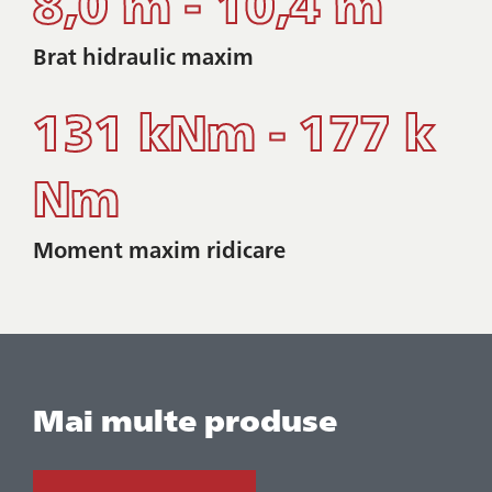
8,0 m - 10,4 m
Brat hidraulic maxim
131 kNm - 177 k
Nm
Moment maxim ridicare
Mai multe produse