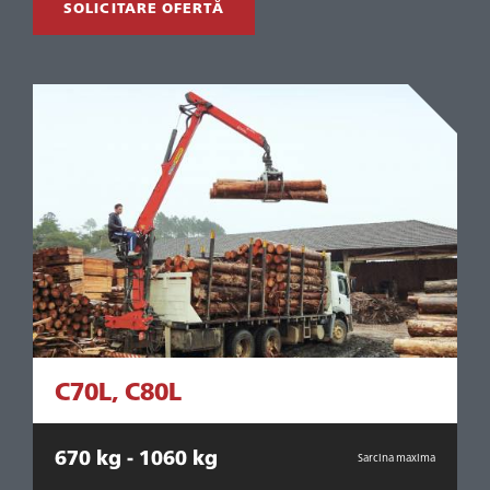
SOLICITARE OFERTĂ
C70L, C80L
670 kg - 1060 kg
ma
Sarcina maxima
9