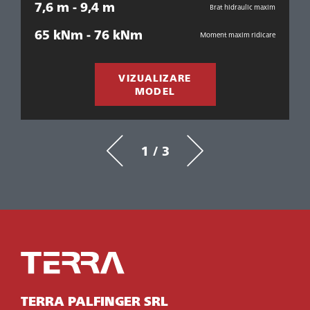
7,6 m - 9,4 m
xim
Brat hidraulic maxim
7
65 kNm - 76 kNm
Moment maxim ridicare
re
9
VIZUALIZARE
MODEL
1 / 3
TERRA PALFINGER SRL