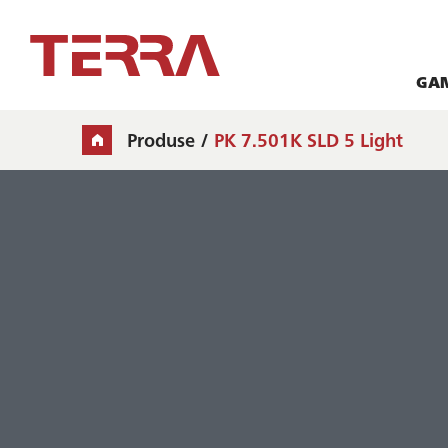
GA
Produse
PK 7.501K SLD 5 Light