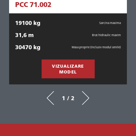
PCC 71.002
19100 kg
ma
Sarcina maxima
31,6 m
xim
Brat hidraulic maxim
30470 kg
le)
Masa proprie (inclusiv modul senile)
VIZUALIZARE
MODEL
1 / 2