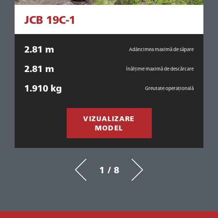
JCB 19C-1
2.81 m
re
Adâncimea maximă de săpare
2.81 m
are
Înălțime maximă de descărcare
1.910 kg
1
ala
Greutate operațională
VIZUALIZARE
MODEL
1 / 8