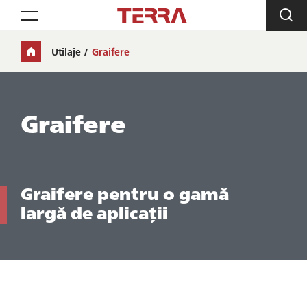
Toggle navigation
Utilaje
Graifere
Graifere
Graifere pentru o gamă
largă de aplicații