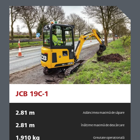
JCB 19C-1
2.81 m
re
Adâncimea maximă de săpare
2.81 m
lui
Înălțime maximă de descărcare
1.910 kg
9
ală
Greutate operațională