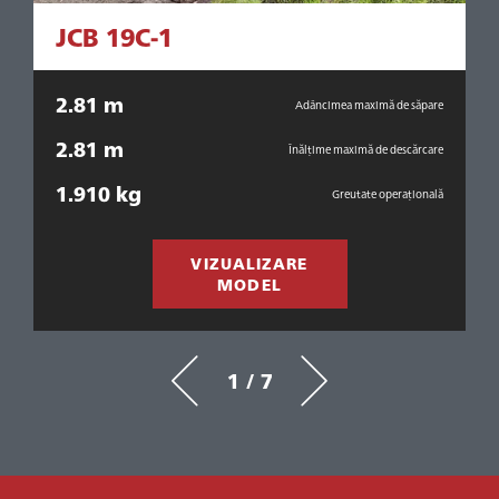
JCB 19C-1
2.81 m
re
Adâncimea maximă de săpare
2.81 m
are
Înălțime maximă de descărcare
1.910 kg
1
ala
Greutate operațională
VIZUALIZARE
MODEL
1 / 7