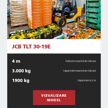
JCB TLT 30-19E
4 m
Înălțime maximă de ridicare
3.000 kg
Capacitate maximă de ridicare
1900 kg
Capacitate la 2 m
VIZUALIZARE
MODEL