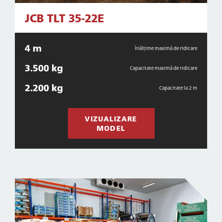
JCB TLT 35-22E
4 m
Înălțime maximă de ridicare
3.500 kg
Capacitate maximă de ridicare
2.200 kg
Capacitate la 2 m
VIZUALIZARE
MODEL