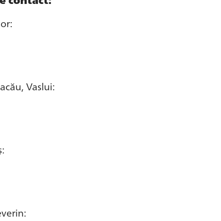
or:
acău, Vaslui:
ș:
verin: