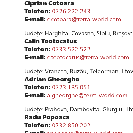
Ciprian Cotoara
Telefon:
0726 222 243
E-mail:
c.cotoara@terra-world.com
Județe: Harghita, Covasna, Sibiu, Brașov:
Calin Teotocatus
Telefon:
0733 522 522
E-mail:
c.teotocatus@terra-world.com
Județe: Vrancea, Buzău, Teleorman, Ilfov,
Adrian Gheorghe
Telefon:
0723 185 051
E-mail:
a.gheorghe@terra-world.com
Județe: Prahova, Dâmbovița, Giurgiu, Ilfo
Radu Popoaca
Telefon:
0732 850 202
E-mail:
r.popoaca@terra-world.com