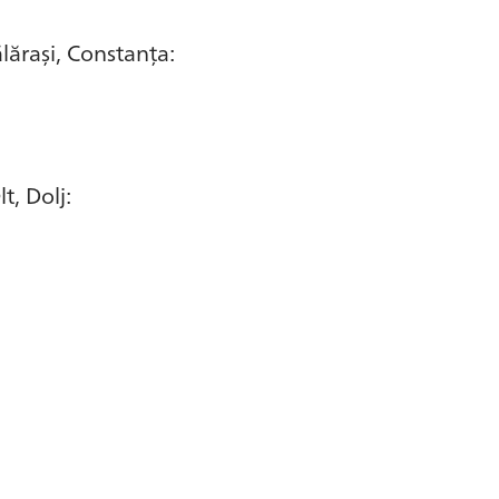
ălărași, Constanța:
t, Dolj: