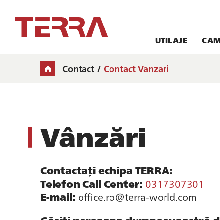
UTILAJE
CAM
Contact
Contact Vanzari
Vânzări
Contactați echipa TERRA:
Telefon Call Center:
0317307301
E-mail:
office.ro@terra-world.com
Găsiți persoana dumneavoastră d