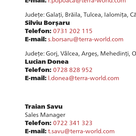
Județe: Galați, Brăila, Tulcea, Ialomița, C
Silviu Borșaru
Telefon:
0731 202 115
E-mail:
s.borsaru@terra-world.com
Județe: Gorj, Vâlcea, Argeș, Mehedinți, Ol
Lucian Donea
Telefon:
0728 828 952
E-mail:
l.donea@terra-world.com
Traian Savu
Sales Manager
Telefon:
0722 341 323
E-mail:
t.savu@terra-world.com