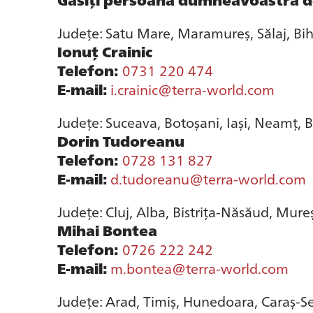
Județe: Satu Mare, Maramureș, Sălaj, Bih
Ionuț Crainic
Telefon:
0731 220 474
E-mail:
i.crainic@terra-world.com
Județe: Suceava, Botoșani, Iași, Neamț, B
Dorin Tudoreanu
Telefon:
0728 131 827
E-mail:
d.tudoreanu@terra-world.com
Județe: Cluj, Alba, Bistrița-Năsăud, Mure
Mihai Bontea
Telefon:
0726 222 242
E-mail:
m.bontea@terra-world.com
Județe: Arad, Timiș, Hunedoara, Caraș-Se