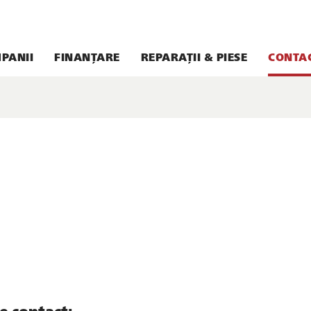
PANII
FINANȚARE
REPARAȚII & PIESE
CONTA
e contact: