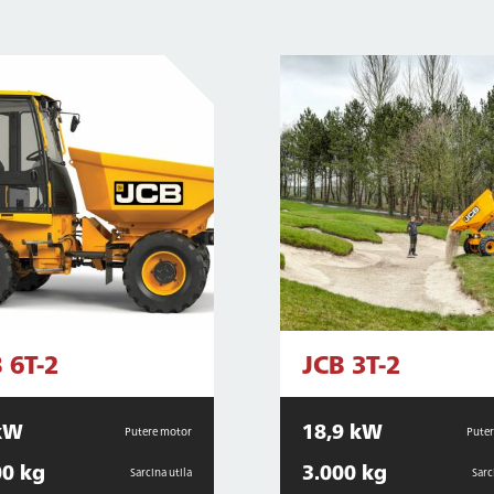
 6T-2
JCB 3T-2
kW
18,9 kW
Putere motor
Pute
00 kg
3.000 kg
Sarcina utila
Sarc