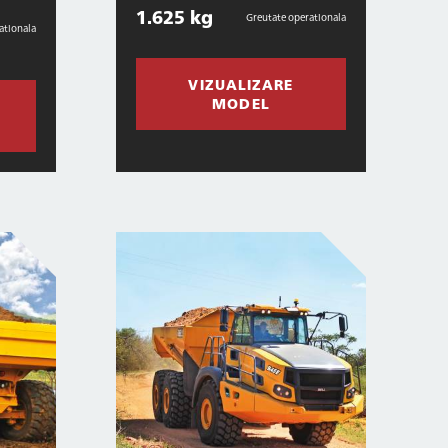
1.625 kg
Greutate operationala
ationala
VIZUALIZARE
MODEL