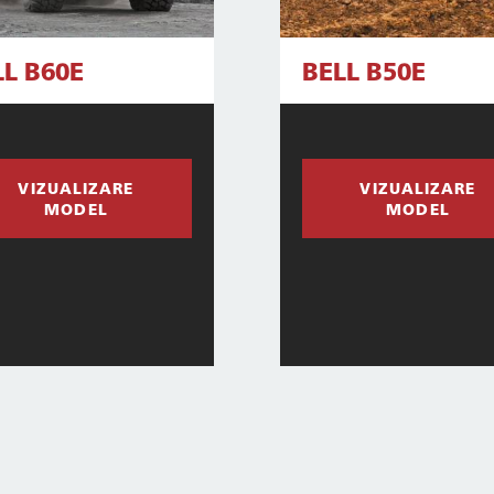
LL B60E
BELL B50E
VIZUALIZARE
VIZUALIZARE
MODEL
MODEL