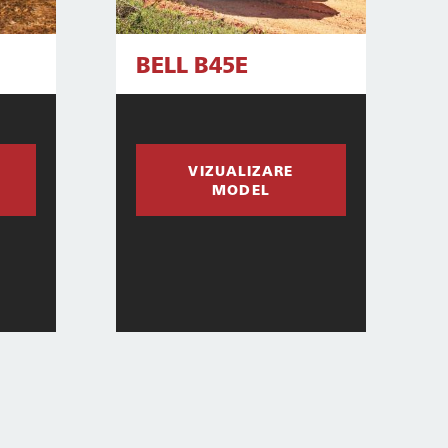
BELL B45E
VIZUALIZARE
MODEL