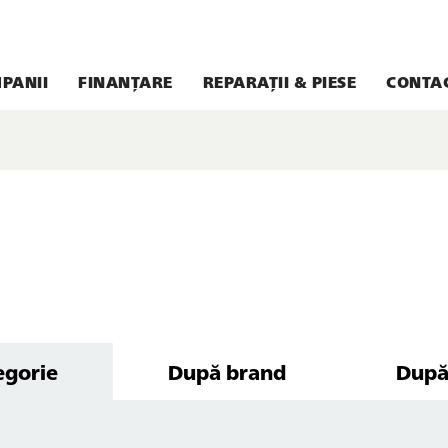
PANII
FINANȚARE
REPARAȚII & PIESE
CONTA
egorie
După brand
După