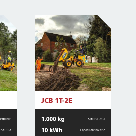
JCB 1T-2E
1.000 kg
re motor
Sarcina utila
10 kWh
ina utila
Capacitate baterie