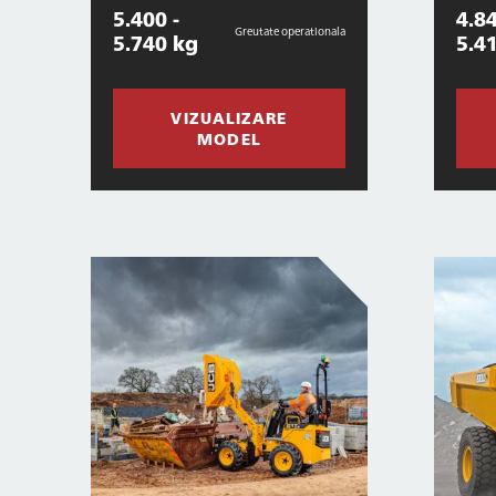
5.400 -
4.84
Greutate operationala
5.740 kg
5.4
VIZUALIZARE
MODEL