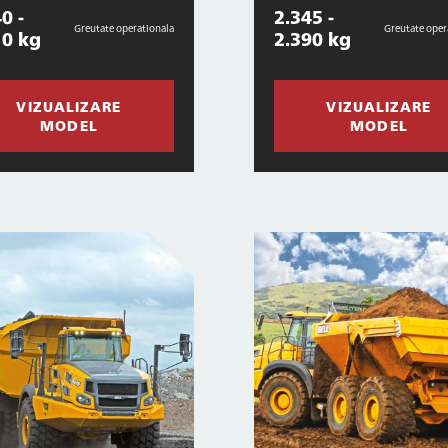
0 -
2.345 -
Greutate operationala
Greutate oper
10 kg
2.390 kg
VIZUALIZARE
VIZUALIZARE
MODEL
MODEL