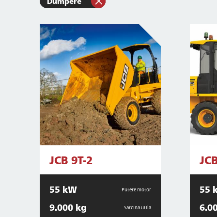
Dumpere
JCB 9T-2
JCB
55 kW
55 
Putere motor
9.000 kg
6.0
Sarcina utila