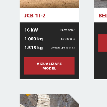
JCB 1T-2
BE
16 kW
Putere motor
1.000 kg
Sarcina utila
1.515 kg
Greutate operationala
VIZUALIZARE
MODEL