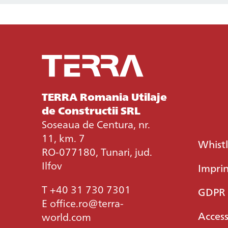
TERRA Romania Utilaje
de Constructii SRL
Soseaua de Centura, nr.
11, km. 7
Whist
RO-077180, Tunari, jud.
Ilfov
Impri
T
+40 31 730 7301
GDPR
E
office.ro@terra-
Access
world.com