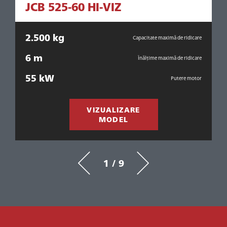
JCB 525-60 HI-VIZ
2.500 kg
3
are
Capacitate maximă de ridicare
6 m
are
Înălțime maximă de ridicare
55 kW
or
Putere motor
VIZUALIZARE
MODEL
1 / 9