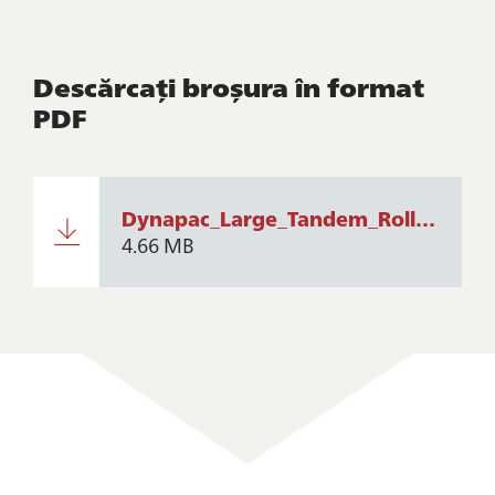
Descărcați broșura în format
PDF
Dynapac_Large_Tandem_Rollers_CC4000VI_CC6000VI_RO.pdf
4.66 MB