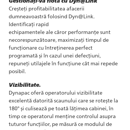
Gestionați-vă flota cu Dyn@Link
Creșteți profitabilitatea afacerii
dumneavoastră folosind Dyn@Link.
Identificați rapid
echipamentele ale căror performanțe sunt
necorespunzătoare, maximizați timpul de
funcționare cu întreținerea perfect
programată și în cazul unei defecțiuni,
repuneți utilajele în funcțiune cât mai repede
posibil.
Vizibilitate.
Dynapac oferă operatorului vizibilitate
excelentă datorită scaunului care se rotește la
180° și culisează pe toată lățimea cabinei, în
timp ce operatorul menține controlul asupra
tuturor funcțiilor, pe măsură ce modulul de