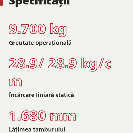
9.700 kg
Greutate operațională
28.9/ 28.9 kg/c
m
Încărcare liniară statică
1.680 mm
Lățimea tamburului