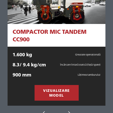
COMPACTOR MIC TANDEM
CC900
1.600 kg
1
ală
Greutate operațională
8.3/ 9.4 kg/cm
7
ică
Încărcare liniară statică (față/spate)
900 mm
ui
Lățimea tamburului
VIZUALIZARE
MODEL