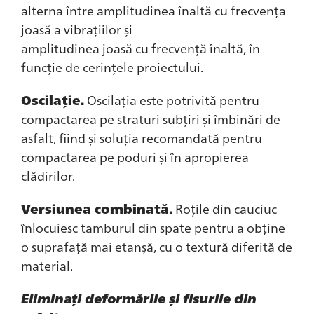
alterna între amplitudinea înaltă cu frecvența
joasă a vibrațiilor și
amplitudinea joasă cu frecvență înaltă, în
funcție de cerințele proiectului.
Oscilație.
Oscilația este potrivită pentru
compactarea pe straturi subțiri și îmbinări de
asfalt, fiind și soluția recomandată pentru
compactarea pe poduri și în apropierea
clădirilor.
Versiunea combinată.
Roțile din cauciuc
înlocuiesc tamburul din spate pentru a obține
o suprafață mai etanșă, cu o textură diferită de
material.
Eliminați deformările și fisurile din