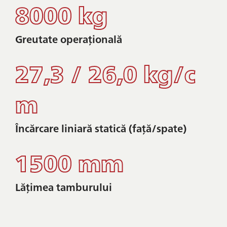
8000 kg
Greutate operațională
27,3 / 26,0 kg/c
m
Încărcare liniară statică (față/spate)
1500 mm
Lățimea tamburului