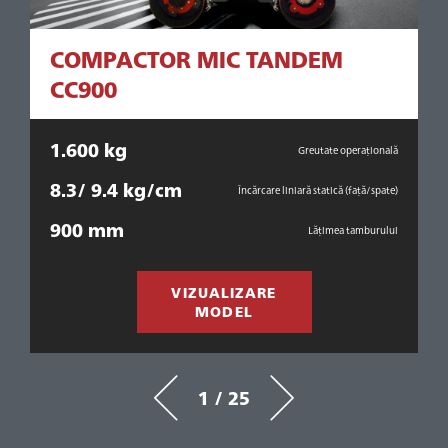
COMPACTOR MIC TANDEM
CC900
1.600 kg
1
ală
Greutate operațională
8.3/ 9.4 kg/cm
7
ică
Încărcare liniară statică (față/spate)
900 mm
ui
Lățimea tamburului
VIZUALIZARE
MODEL
1 / 25