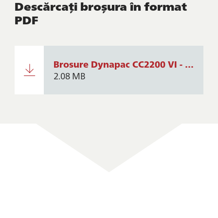
Descărcați broșura în format
PDF
Brosure Dynapac CC2200 VI - CC2200C VI - CO2200 VI - CC2300 VI - CC2300C VI - CC3200 VI - CC3200C VI - CC3300 VI - CC3300C VI
2.08 MB