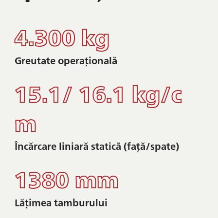
4.300 kg
Greutate operațională
15.1/ 16.1 kg/c
m
Încărcare liniară statică (față/spate)
1380 mm
Lățimea tamburului