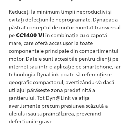
Reduceți la minimum timpii neproductivi și
evitați defecțiunile neprogramate. Dynapac a
păstrat conceptul de motor montat transversal
pe
CC1400 VI
în combinație cu o capotă
mare, care oferă acces ușor la toate
componentele principale din compartimentul
motor. Datele sunt accesibile pentru clienți pe
internet sau într-o aplicație pe smartphone, iar
tehnologia DynaLink poate să referențieze
geografic compactorul, avertizându-vă dacă
utilajul părăsește zona predefinită a
șantierului. Tot Dyn@Link va afișa
avertismente precum presiunea scăzută a
uleiului sau supraîncălzirea, prevenind
defecțiunile grave.