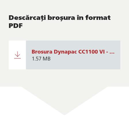
Descărcați broșura în format
PDF
Brosura Dynapac CC1100 VI - CC1100C VI - CC1200 VI - CC1200C VI - CC1300 VI - CC1300C VI - CC1400 VI - CC1400C VI
1.57 MB