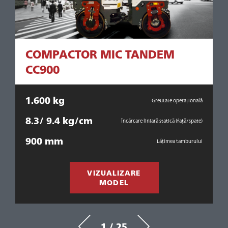
COMPACTOR MIC TANDEM
CC900
1.600 kg
1
ală
Greutate operațională
8.3/ 9.4 kg/cm
7
ică
Încărcare liniară statică (față/spate)
900 mm
ui
Lățimea tamburului
VIZUALIZARE
MODEL
1 / 25