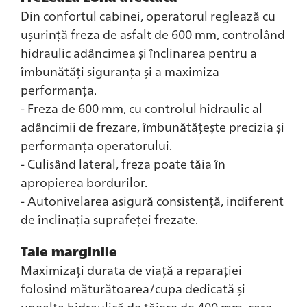
Din confortul cabinei, operatorul reglează cu
ușurință freza de asfalt de 600 mm, controlând
hidraulic adâncimea și înclinarea pentru a
îmbunătăți siguranța și a maximiza
performanța.
- Freza de 600 mm, cu controlul hidraulic al
adâncimii de frezare, îmbunătățește precizia și
performanța operatorului.
- Culisând lateral, freza poate tăia în
apropierea bordurilor.
- Autonivelarea asigură consistență, indiferent
de înclinația suprafeței frezate.
Taie marginile
Maximizați durata de viață a reparației
folosind măturătoarea/cupa dedicată și
unealta hidraulică de tăiere de 400 mm, care