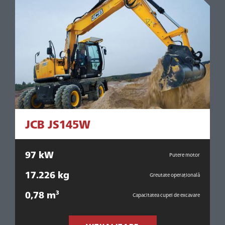
JCB JS145W
97 kW
or
Putere motor
17.226 kg
1
ală
Greutate operațională
0,78 m³
0
mă
Capacitatea cupei de excavare