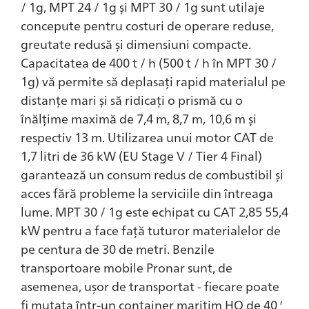
/ 1g, MPT 24 / 1g și MPT 30 / 1g sunt utilaje
concepute pentru costuri de operare reduse,
greutate redusă și dimensiuni compacte.
Capacitatea de 400 t / h (500 t / h în MPT 30 /
1g) vă permite să deplasați rapid materialul pe
distanțe mari și să ridicați o prismă cu o
înălțime maximă de 7,4 m, 8,7 m, 10,6 m și
respectiv 13 m. Utilizarea unui motor CAT de
1,7 litri de 36 kW (EU Stage V / Tier 4 Final)
garantează un consum redus de combustibil și
acces fără probleme la serviciile din întreaga
lume. MPT 30 / 1g este echipat cu CAT 2,85 55,4
kW pentru a face față tuturor materialelor de
pe centura de 30 de metri. Benzile
transportoare mobile Pronar sunt, de
asemenea, ușor de transportat - fiecare poate
fi mutata într-un container maritim HQ de 40 ′