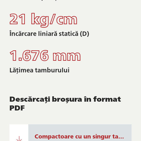
21 kg/cm
Încărcare liniară statică (D)
1.676 mm
Lățimea tamburului
Descărcați broșura în format
PDF
Compactoare cu un singur tambur Dynapac CA1500 - CA6500.pdf