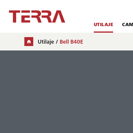
UTILAJE
CAM
Utilaje
Bell B40E