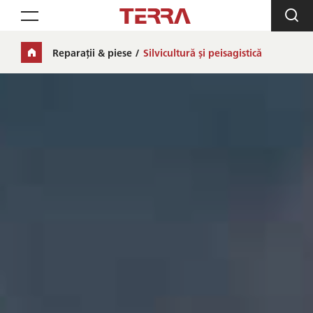
Toggle navigation
Reparații & piese
Silvicultură și peisagistică