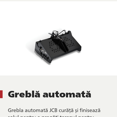
Greblă automată
Grebla automată JCB curăță și finisează
solul pentru a pregăti terenul pentru