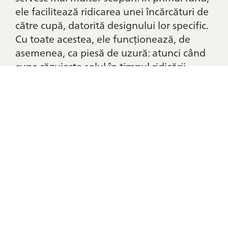
ele facilitează ridicarea unei încărcături de
către cupă, datorită designului lor specific.
CONTACT
Cu toate acestea, ele funcționează, de
asemenea, ca piesă de uzură: atunci când
cupa răzuiește solul în timpul ridicării,
lama rentabilă și ușor de înlocuit este cea
care intră în contact cu solul, în locul cupei
costisitoare în sine. Din acest motiv, lamele
cupei sunt de obicei fie înșurubate, fie
sudate, ceea ce le face ușor de înlocuit
atunci când este necesar.
Lamele cupei sunt disponibile în diferite
forme și dimensiuni.