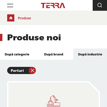
Toggle navigation
Produse
Produse noi
După categorie
După brand
După industrie
Porturi