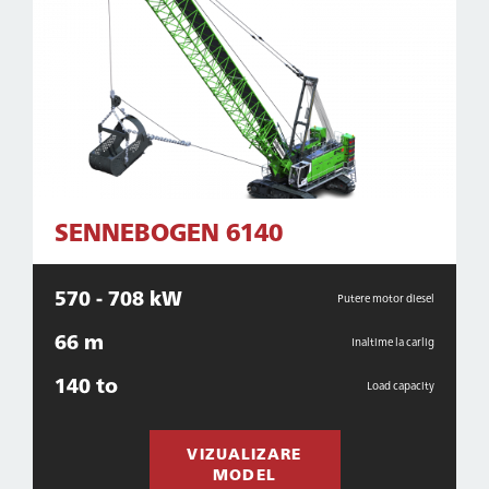
SENNEBOGEN 6140
570 - 708 kW
Putere motor diesel
66 m
Inaltime la carlig
140 to
Load capacity
VIZUALIZARE
MODEL