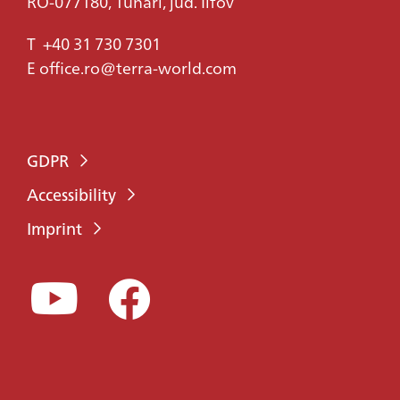
RO-077180, Tunari, jud. Ilfov
T
+40 31 730 7301
E
office.ro@terra-world.com
GDPR
Accessibility
Imprint