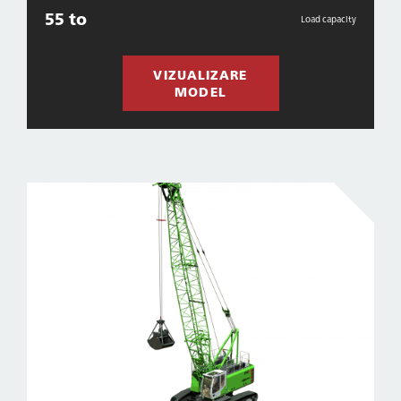
55 to
Load capacity
VIZUALIZARE
MODEL