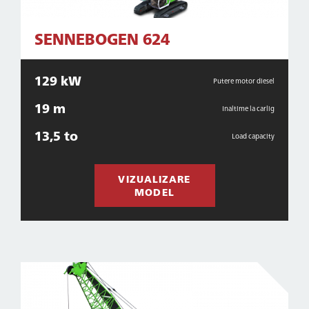
SENNEBOGEN 624
129 kW
Putere motor diesel
19 m
Inaltime la carlig
13,5 to
Load capacity
VIZUALIZARE
MODEL