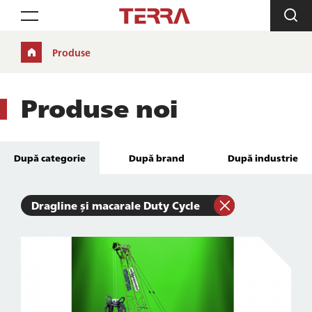
Toggle navigation
Produse
Produse noi
După categorie
După brand
După industrie
Dragline și macarale Duty Cycle