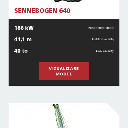
SENNEBOGEN 640
186 kW
Putere motor diesel
41,1 m
Inaltime la carlig
40 to
Load capacity
VIZUALIZARE
MODEL