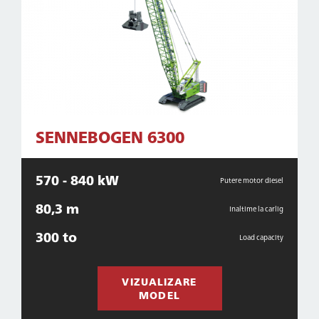
SENNEBOGEN 6300
570 - 840 kW
Putere motor diesel
80,3 m
Inaltime la carlig
300 to
Load capacity
VIZUALIZARE
MODEL