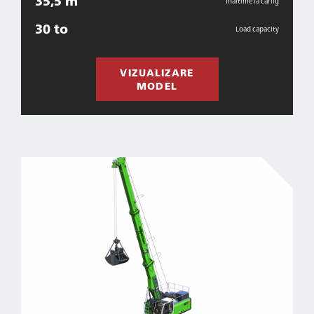
35,5 m
Inaltime la carlig
30 to
Load capacity
VIZUALIZARE
MODEL