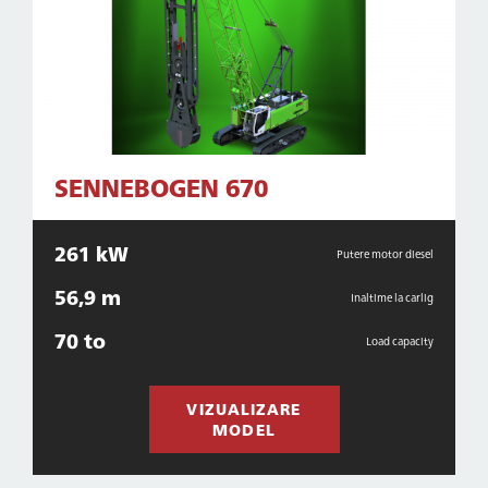
SENNEBOGEN 670
261 kW
Putere motor diesel
56,9 m
Inaltime la carlig
70 to
Load capacity
VIZUALIZARE
MODEL