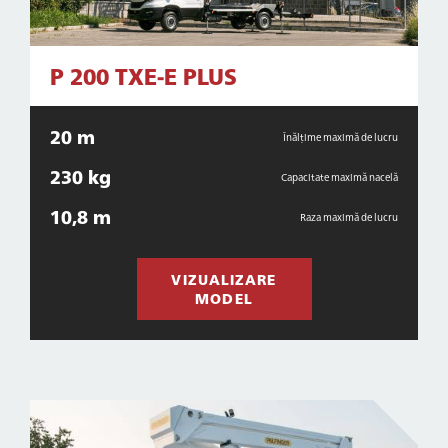
P 200 TXE-E PLUS
20 m
Înălțime maximă de lucru
230 kg
Capacitate maximă nacelă
10,8 m
Raza maximă de lucru
VIZUALIZARE
MODEL