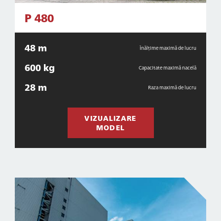
P 480
48 m
Înălțime maximă de lucru
600 kg
Capacitate maximă nacelă
28 m
Raza maximă de lucru
VIZUALIZARE
MODEL