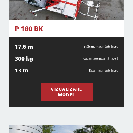
P 180 BK
17,6 m
Înălțime maximă de lucru
300 kg
Capacitate maximă nacelă
13 m
Raza maximă de lucru
VIZUALIZARE
MODEL