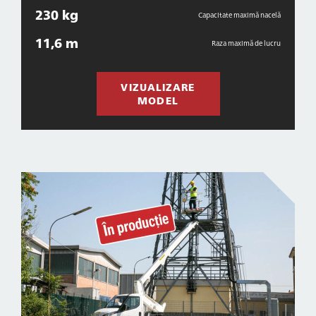
230 kg
Capacitate maximă nacelă
11,6 m
Raza maximă de lucru
VIZUALIZARE
MODEL