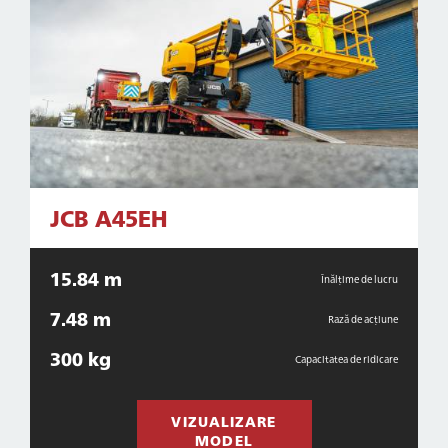
JCB A45EH
15.84 m
Înălțime de lucru
7.48 m
Rază de acțiune
300 kg
Capacitatea de ridicare
VIZUALIZARE
MODEL