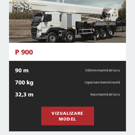
P 900
90 m
Înălțime maximă de lucru
700 kg
Capacitate maximă nacelă
32,3 m
Raza maximă de lucru
VIZUALIZARE
MODEL