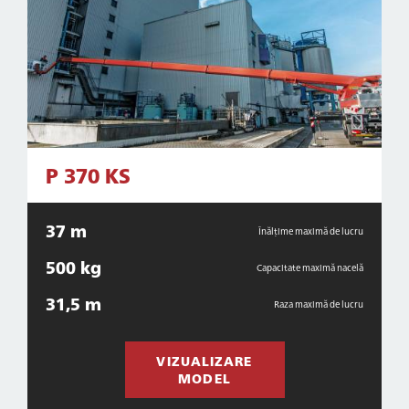
P 370 KS
37 m
Înălțime maximă de lucru
500 kg
Capacitate maximă nacelă
31,5 m
Raza maximă de lucru
VIZUALIZARE
MODEL