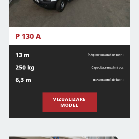
P 130 A
13 m
Înălțime maximă de lucru
250 kg
Capacitate maximă cos
6,3 m
Raza maximă de lucru
VIZUALIZARE
MODEL