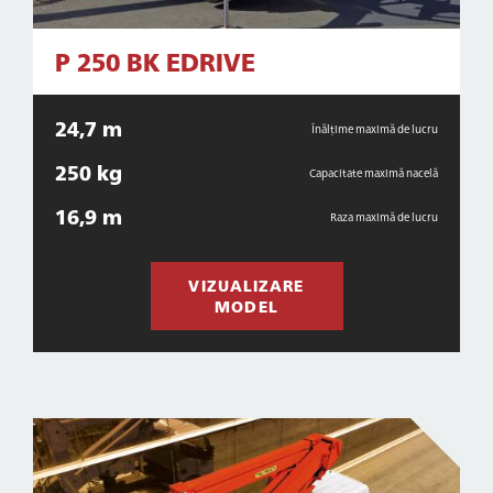
P 250 BK EDRIVE
24,7 m
Înălțime maximă de lucru
250 kg
Capacitate maximă nacelă
16,9 m
Raza maximă de lucru
VIZUALIZARE
MODEL