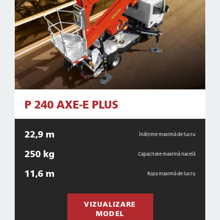
P 240 AXE-E PLUS
22,9 m
Înălțime maximă de lucru
250 kg
Capacitate maximă nacelă
11,6 m
Raza maximă de lucru
VIZUALIZARE
MODEL