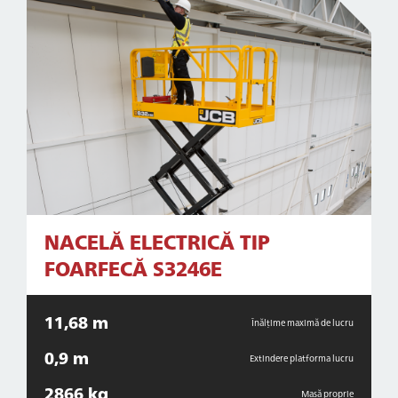
NACELĂ ELECTRICĂ TIP
FOARFECĂ S3246E
11,68 m
Înălțime maximă de lucru
0,9 m
Extindere platforma lucru
2866 kg
Masă proprie