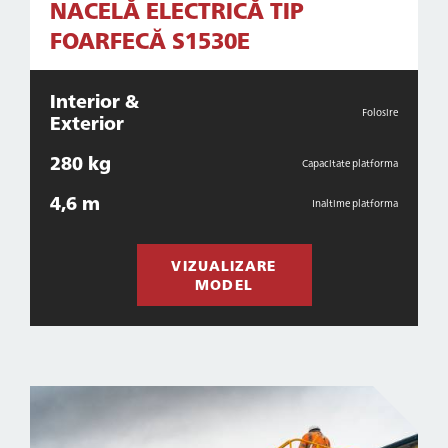
NACELĂ ELECTRICĂ TIP
FOARFECĂ S1530E
Interior &
Folosire
Exterior
280 kg
Capacitate platforma
4,6 m
Inaltime platforma
VIZUALIZARE
MODEL