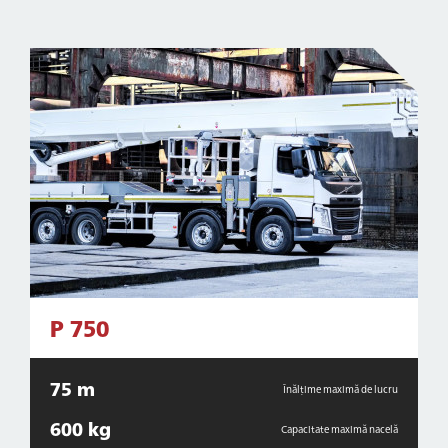
P 750
75 m
Înălțime maximă de lucru
600 kg
Capacitate maximă nacelă