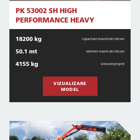
PK 53002 SH HIGH
PERFORMANCE HEAVY
18200 kg
Capacitate maximă de ridicare
50.1 mt
Moment maxim de ridicare
4155 kg
Greutate proprie
VIZUALIZARE
MODEL