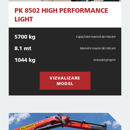
PK 8502 HIGH PERFORMANCE
LIGHT
5700 kg
Capacitate maximă de ridicare
8.1 mt
Moment maxim de ridicare
1044 kg
Greutate proprie
VIZUALIZARE
MODEL