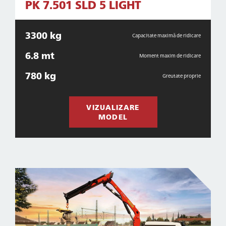
PK 7.501 SLD 5 LIGHT
3300 kg
Capacitate maximă de ridicare
6.8 mt
Moment maxim de ridicare
780 kg
Greutate proprie
VIZUALIZARE
MODEL