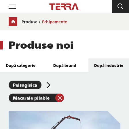
Toggle navigation
Produse
Echipamente
Produse noi
După categorie
După brand
După industrie
Peisagisica
Macarale pliable