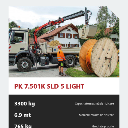
PK 7.501K SLD 5 LIGHT
3300 kg
Capacitate maximă de ridicare
6.9 mt
Moment maxim de ridicare
765 kg
Greutate proprie