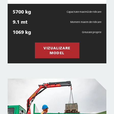
5700 kg
Capacitate maximă de ridicare
9.1 mt
Moment maxim de ridicare
1069 kg
Greutate proprie
VIZUALIZARE
MODEL