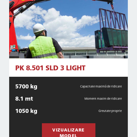
PK 8.501 SLD 3 LIGHT
5700 kg
Capacitate maximă de ridicare
8.1 mt
Moment maxim de ridicare
1050 kg
Greutate proprie
VIZUALIZARE
MODEL