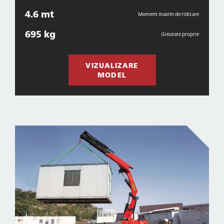
4.6 mt
Moment maxim de ridicare
695 kg
Greutate proprie
VIZUALIZARE
MODEL