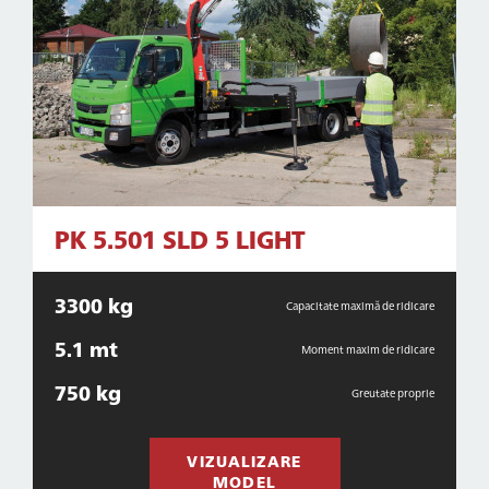
PK 5.501 SLD 5 LIGHT
3300 kg
Capacitate maximă de ridicare
5.1 mt
Moment maxim de ridicare
750 kg
Greutate proprie
VIZUALIZARE
MODEL