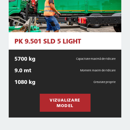
PK 9.501 SLD 5 LIGHT
5700 kg
Capacitate maximă de ridicare
9.0 mt
Moment maxim de ridicare
1080 kg
Greutate proprie
VIZUALIZARE
MODEL