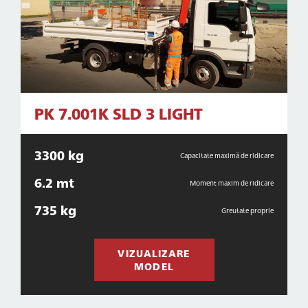
PK 7.001K SLD 3 LIGHT
3300 kg
Capacitate maximă de ridicare
6.2 mt
Moment maxim de ridicare
735 kg
Greutate proprie
VIZUALIZARE
MODEL