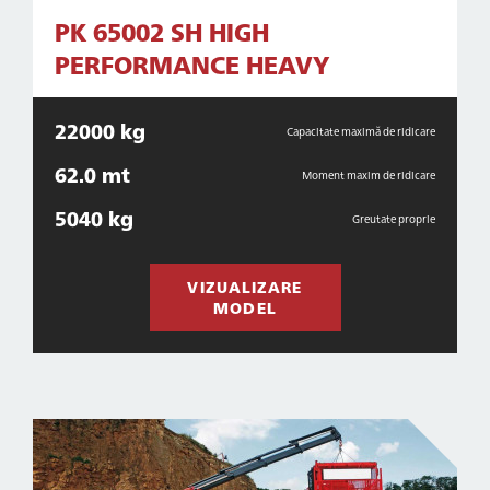
PK 65002 SH HIGH
PERFORMANCE HEAVY
22000 kg
Capacitate maximă de ridicare
62.0 mt
Moment maxim de ridicare
5040 kg
Greutate proprie
VIZUALIZARE
MODEL