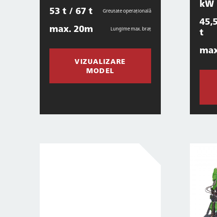
kW
53 t / 67 t
Greutate operațională
45,5
max. 20m
Lungime max. braț
t
max
VIZUALIZARE
MODEL