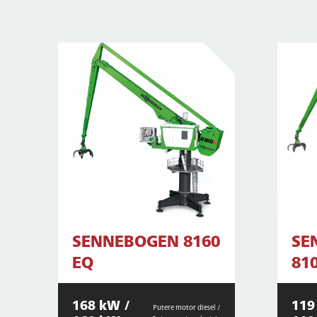
SENNEBOGEN 8160
SE
EQ
81
168 kW /
119
Putere motor diesel /