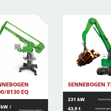
NNEBOGEN
SENNEBOGEN 7
00/8130 EQ
231 kW
Putere moto
 kW /
43,9 t
Greutate oper
Putere motor diesel /