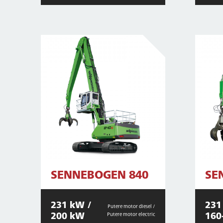
SENNEBOGEN 840
SE
231 kW /
231
Putere motor diesel /
200 kW
160
Putere motor electric