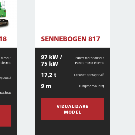
18
SENNEBOGEN 817
97 kW /
diesel /
Putere motor diesel /
75 kW
electric
Putere motor electric
17,2 t
Greutate operațională
ațională
9 m
Lungime max. braț
ax. braț
VIZUALIZARE
MODEL