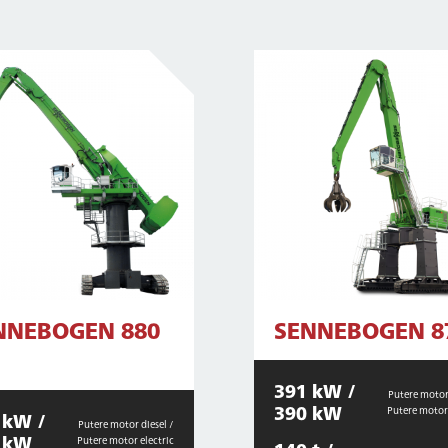
NNEBOGEN 880
SENNEBOGEN 8
391 kW /
Putere motor 
390 kW
Putere motor 
 kW /
Putere motor diesel /
 kW
Putere motor electric