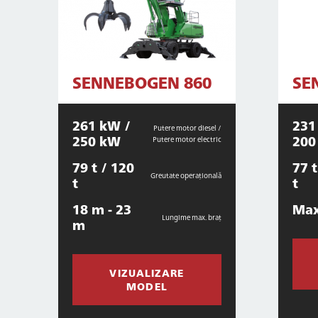
SENNEBOGEN 860
SE
261 kW /
231
Putere motor diesel /
250 kW
200
Putere motor electric
79 t / 120
77 t
Greutate operațională
t
t
18 m - 23
Max
Lungime max. braț
m
VIZUALIZARE
MODEL