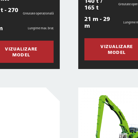
140 t /
Greutate oper
165 t
t - 270
Greutate operațională
21 m - 29
Lungime m
m
m
Lungime max. braț
VIZUALIZARE
VIZUALIZARE
MODEL
MODEL