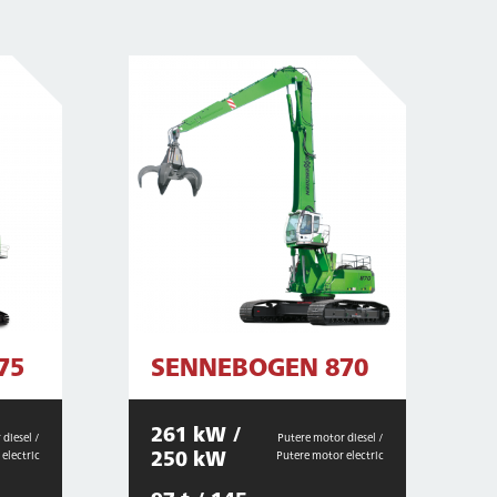
75
SENNEBOGEN 870
261 kW /
diesel /
Putere motor diesel /
250 kW
electric
Putere motor electric