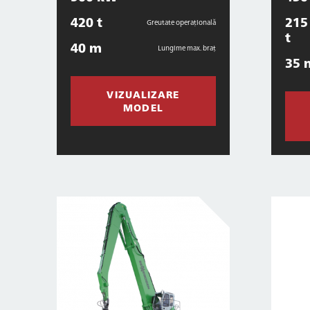
420 t
215 
Greutate operațională
t
40 m
Lungime max. braț
35 
VIZUALIZARE
MODEL