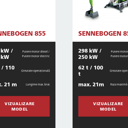
NNEBOGEN 855
SENNEBOGEN 8
 kW /
298 kW /
Putere motor diesel /
Putere motor 
 kW
250 kW
Putere motor electric
Putere motor 
 / 110
62 t / 100
Greutate operațională
Greutate oper
t
. 21 m
max. 21m
Lungime max. braț
Raza maximă 
VIZUALIZARE
VIZUALIZARE
MODEL
MODEL