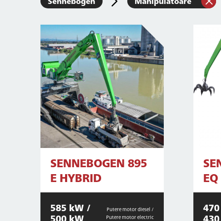
Sennebogen
Manipulatoare
SENNEBOGEN 895
SE
E HYBRID
EQ
585 kW /
470
Putere motor diesel /
500 kW
430
Putere motor electric