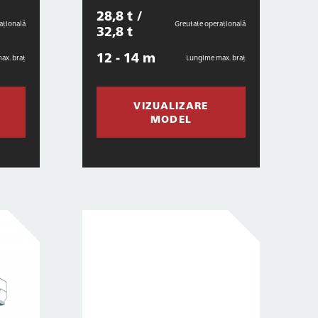
28,8 t /
ațională
Greutate operațională
32,8 t
12 - 14 m
ax. braț
Lungime max. braț
VIZUALIZARE
MODEL