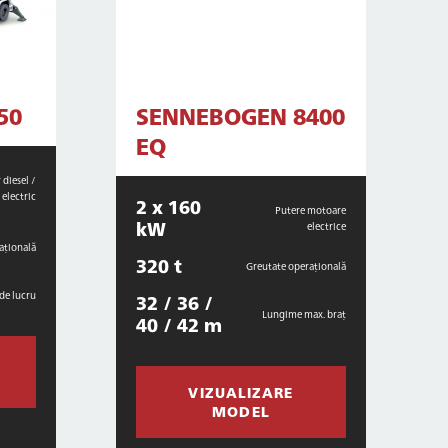
50
SENNEBOGEN 8400
EQ
diesel /
electric
2 x 160
Putere motoare
kW
electrice
ațională
320 t
Greutate operațională
de lucru
32 / 36 /
Lungime max. braț
40 / 42 m
VIZUALIZARE
MODEL