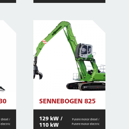
30
SENNEBOGEN 825
129 kW /
diesel /
Putere motor diesel /
110 kW
electric
Putere motor electric