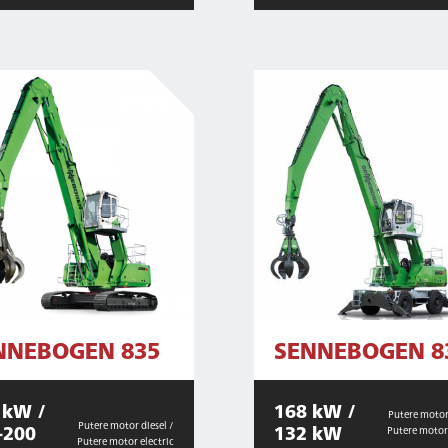
NNEBOGEN 835
SENNEBOGEN 8
 kW /
168 kW /
Putere motor 
Putere motor diesel /
-200
132 kW
Putere motor 
Putere motor electric