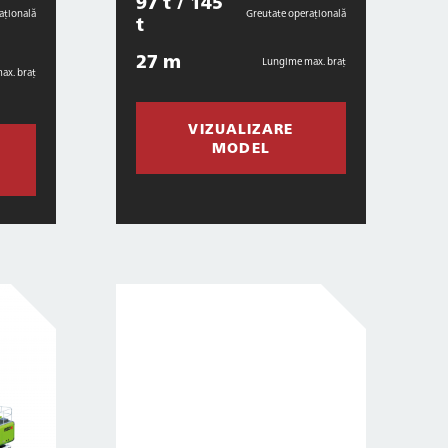
97 t / 145
ațională
Greutate operațională
t
27 m
Lungime max. braț
ax. braț
VIZUALIZARE
MODEL