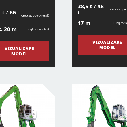
38,5 t / 48
Greutate oper
 t / 66
t
Greutate operațională
17 m
Lungime m
. 20 m
Lungime max. braț
VIZUALIZARE
MODEL
VIZUALIZARE
MODEL