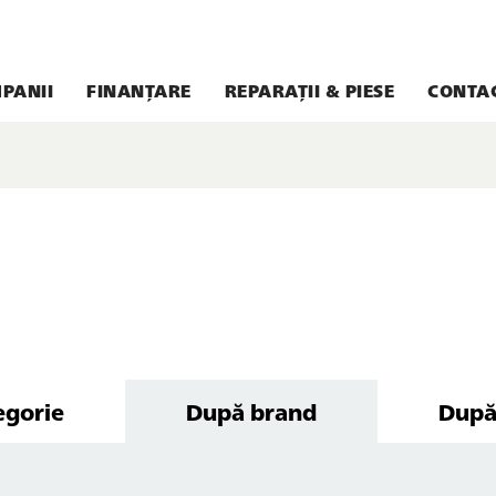
PANII
FINANȚARE
REPARAȚII & PIESE
CONTA
egorie
După brand
După