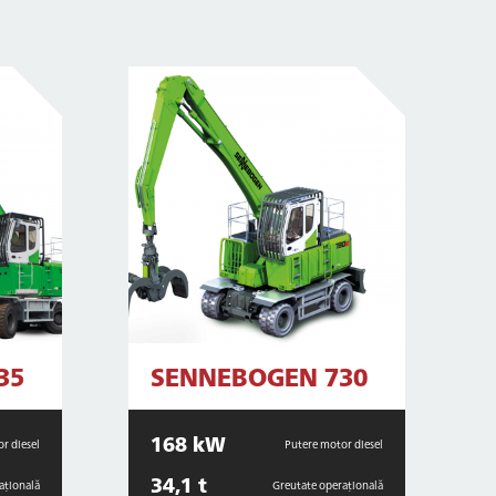
35
SENNEBOGEN 730
168 kW
r diesel
Putere motor diesel
34,1 t
ațională
Greutate operațională