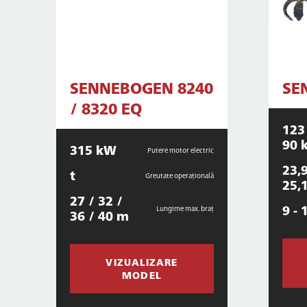
SENNEBOGEN 8240
SE
/ 8320 EQ
123
90 
315 kW
Putere motor electric
23,9
t
Greutate operațională
25,1
27 / 32 /
9 - 
Lungime max. braț
36 / 40 m
VIZUALIZARE
MODEL